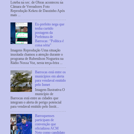
Loteba na sec. de Obras aconteceu na
Câmara de Vereadores Foto
Reprodução Kekeu de Daozinho Após
mais ...
Ex-prefeito nega que
tenha curtido
postagem da
Prefeitura de
Barrocas: “Política é
coisa séria”
Imagens Reprodução Uma situação
inusitada chamou a atenção durante o
programa de Rubenilson Nogueira na
Rádio Nossa Voz, nesta terça-feira ...
Barrocas está entre os
municípios em alerta
para vendaval emitido
pelo Inmet
Imagem Ilustrativa O
município de
Barrocas está entre as cidades que
integram o alerta de perigo potencial
para vendaval emitido pelo Instit...
Barroquenses
participam de
convenção que
oficializou ACM
Neto como candidato