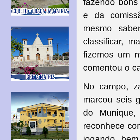
fazendo bons
e da comissão
mesmo saben
classificar, 
fizemos um me
comentou o ca
No campo, za
marcou seis g
do Munique,
reconhece com
jogando bem