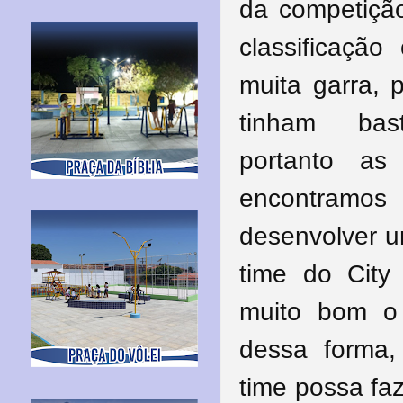
da competiçã
classificaçã
muita garra, 
tinham bast
portanto as 
encontramo
desenvolver u
time do City
muito bom o q
dessa forma,
time possa fa