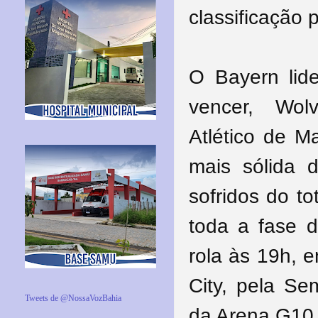
classificação 
O Bayern lid
vencer, Wol
Atlético de M
mais sólida 
sofridos do t
toda a fase d
rola às 19h, 
City, pela Se
Tweets de @NossaVozBahia
da Arena G10