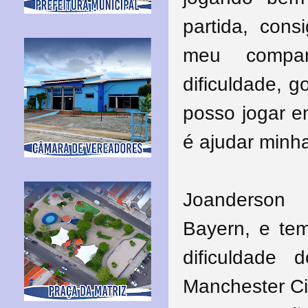
partida, cons
meu compan
dificuldade, 
posso jogar e
é ajudar minha 
Joanderson
Bayern, e te
dificuldade 
Manchester Ci