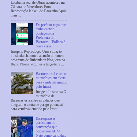
Loteba na sec. de Obras aconteceu na
Câmara de Vereadores Foto
Reprodução Kekeu de Daozinho Após
mais ...
Ex-prefeito nega que
tenha curtido
postagem da
Prefeitura de
Barrocas: “Política é
coisa séria”
Imagens Reprodução Uma situação
inusitada chamou a atenção durante o
programa de Rubenilson Nogueira na
Rádio Nossa Voz, nesta terça-feira ...
Barrocas está entre os
municípios em alerta
para vendaval emitido
pelo Inmet
Imagem Ilustrativa O
município de
Barrocas está entre as cidades que
integram o alerta de perigo potencial
para vendaval emitido pelo Instit...
Barroquenses
participam de
convenção que
oficializou ACM
Neto como candidato