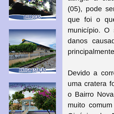
(05), pode se
que foi o q
município. O s
danos causad
principalment
Devido a cor
uma cratera f
o Bairro Nov
muito comum 