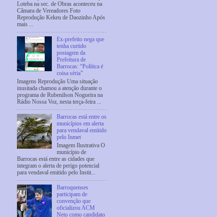
Loteba na sec. de Obras aconteceu na
Câmara de Vereadores Foto
Reprodução Kekeu de Daozinho Após
mais ...
Ex-prefeito nega que
tenha curtido
postagem da
Prefeitura de
Barrocas: “Política é
coisa séria”
Imagens Reprodução Uma situação
inusitada chamou a atenção durante o
programa de Rubenilson Nogueira na
Rádio Nossa Voz, nesta terça-feira ...
Barrocas está entre os
municípios em alerta
para vendaval emitido
pelo Inmet
Imagem Ilustrativa O
município de
Barrocas está entre as cidades que
integram o alerta de perigo potencial
para vendaval emitido pelo Instit...
Barroquenses
participam de
convenção que
oficializou ACM
Neto como candidato