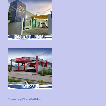
Tweets de @NossaVozBahia