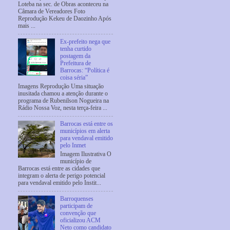
Loteba na sec. de Obras aconteceu na
Câmara de Vereadores Foto
Reprodução Kekeu de Daozinho Após
mais ...
Ex-prefeito nega que
tenha curtido
postagem da
Prefeitura de
Barrocas: “Política é
coisa séria”
Imagens Reprodução Uma situação
inusitada chamou a atenção durante o
programa de Rubenilson Nogueira na
Rádio Nossa Voz, nesta terça-feira ...
Barrocas está entre os
municípios em alerta
para vendaval emitido
pelo Inmet
Imagem Ilustrativa O
município de
Barrocas está entre as cidades que
integram o alerta de perigo potencial
para vendaval emitido pelo Instit...
Barroquenses
participam de
convenção que
oficializou ACM
Neto como candidato