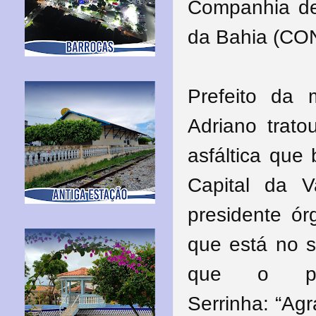
Companhia de
da Bahia (CO
Prefeito da m
Adriano trat
asfáltica que
Capital da 
presidente ó
que está no s
que o pro
Serrinha:
“Agr