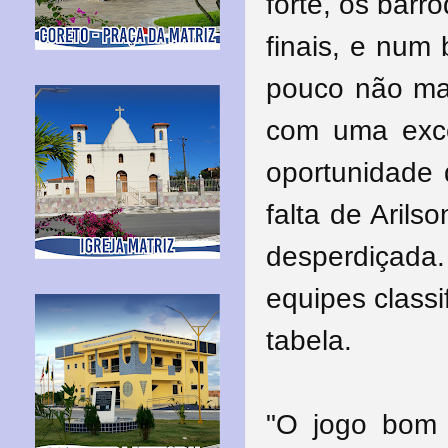
forte, os barr
finais, e num 
pouco não mar
com uma exce
oportunidade 
falta de Arils
desperdiçada
equipes class
tabela.
"O jogo bom 