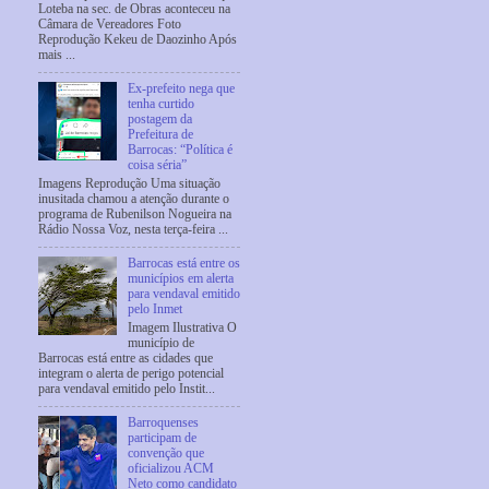
Loteba na sec. de Obras aconteceu na
Câmara de Vereadores Foto
Reprodução Kekeu de Daozinho Após
mais ...
Ex-prefeito nega que
tenha curtido
postagem da
Prefeitura de
Barrocas: “Política é
coisa séria”
Imagens Reprodução Uma situação
inusitada chamou a atenção durante o
programa de Rubenilson Nogueira na
Rádio Nossa Voz, nesta terça-feira ...
Barrocas está entre os
municípios em alerta
para vendaval emitido
pelo Inmet
Imagem Ilustrativa O
município de
Barrocas está entre as cidades que
integram o alerta de perigo potencial
para vendaval emitido pelo Instit...
Barroquenses
participam de
convenção que
oficializou ACM
Neto como candidato