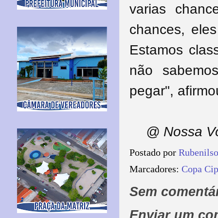
varias chanc
chances, eles
Estamos class
não sabemos
pegar", afirmo
@ Nossa Vo
Postado por
Rubenils
Marcadores:
Copa Ci
Sem comentár
Enviar um co