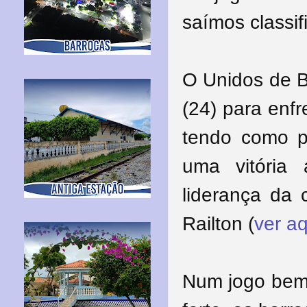
saímos classif
O Unidos de 
(24) para enfr
tendo como pr
uma vitória
liderança da 
Railton (
ver aq
Num jogo bem